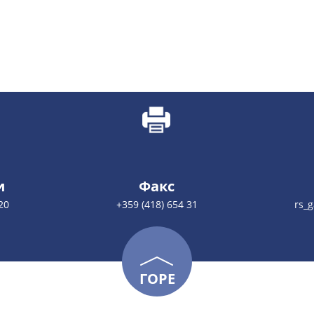
и
Факс
20
+359 (418) 654 31
rs_
ГОРЕ