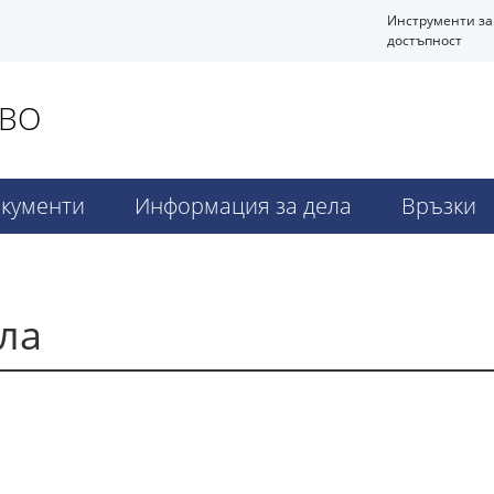
Инструменти за
достъпност
ОВО
кументи
Информация за дела
Връзки
ла