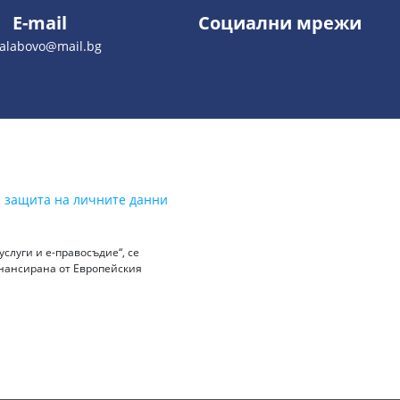
E-mail
Социални мрежи
galabovo@mail.bg
а защита на личните данни
слуги и е-правосъдие“, се
инансирана от Европейския