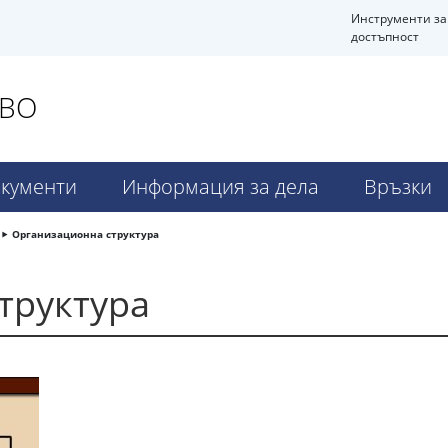
Инструменти за
достъпност
ОВО
кументи
Информация за дела
Връзки
Организационна структура
труктура