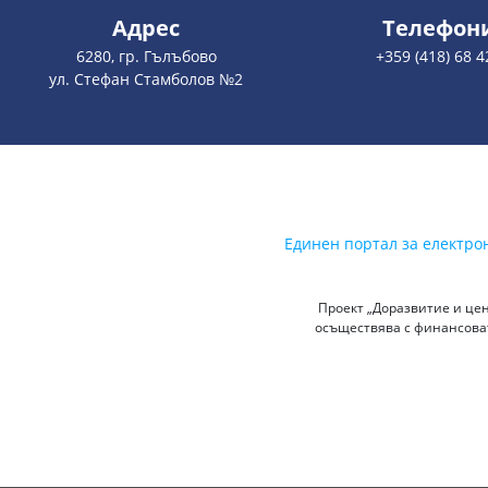
Адрес
Телефон
6280, гр. Гълъбово
+359 (418) 68 4
ул. Стефан Стамболов №2
Единен портал за електро
Проект „Доразвитие и цен
осъществява с финансоват