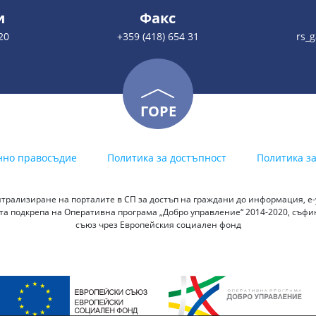
и
Факс
20
+359 (418) 654 31
rs_
ГОРЕ
нно правосъдие
Политика за достъпност
Политика з
трализиране на порталите в СП за достъп на граждани до информация, е-у
а подкрепа на Оперативна програма „Добро управление“ 2014-2020, съф
съюз чрез Европейския социален фонд